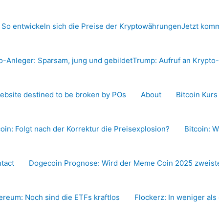
 So entwickeln sich die Preise der Kryptowährungen
Jetzt komm
o-Anleger: Sparsam, jung und gebildet
Trump: Aufruf an Krypt
ebsite destined to be broken by POs
About
Bitcoin Kur
coin: Folgt nach der Korrektur die Preisexplosion?
Bitcoin: W
tact
Dogecoin Prognose: Wird der Meme Coin 2025 zweiste
ereum: Noch sind die ETFs kraftlos
Flockerz: In weniger als