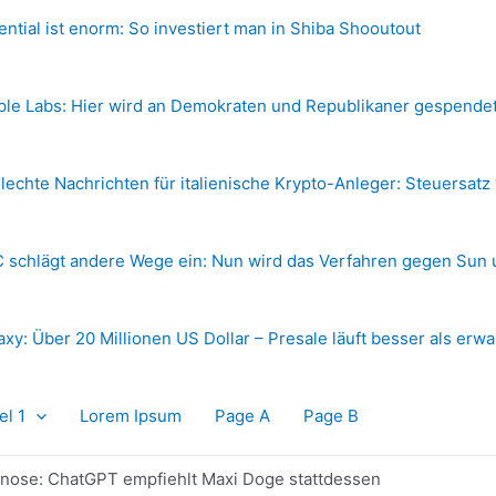
ential ist enorm: So investiert man in Shiba Shooutout
ple Labs: Hier wird an Demokraten und Republikaner gespende
lechte Nachrichten für italienische Krypto-Anleger: Steuersatz
 schlägt andere Wege ein: Nun wird das Verfahren gegen Sun 
axy: Über 20 Millionen US Dollar – Presale läuft besser als erwa
el 1
Lorem Ipsum
Page A
Page B
gnose: ChatGPT empfiehlt Maxi Doge stattdessen