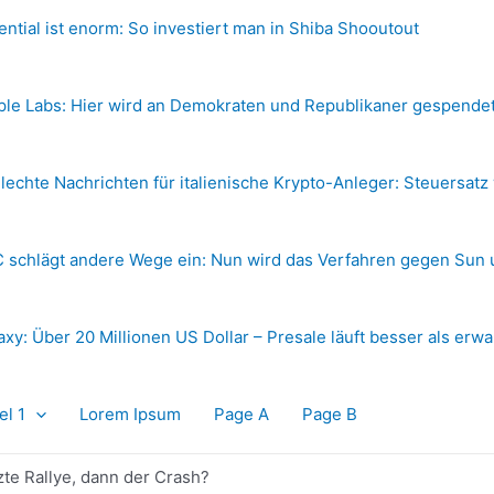
ential ist enorm: So investiert man in Shiba Shooutout
ple Labs: Hier wird an Demokraten und Republikaner gespende
lechte Nachrichten für italienische Krypto-Anleger: Steuersatz
 schlägt andere Wege ein: Nun wird das Verfahren gegen Sun 
axy: Über 20 Millionen US Dollar – Presale läuft besser als erwa
el 1
Lorem Ipsum
Page A
Page B
te Rallye, dann der Crash?