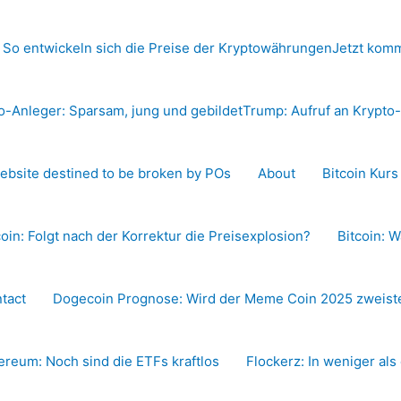
 So entwickeln sich die Preise der Kryptowährungen
Jetzt komm
o-Anleger: Sparsam, jung und gebildet
Trump: Aufruf an Krypt
ebsite destined to be broken by POs
About
Bitcoin Kur
coin: Folgt nach der Korrektur die Preisexplosion?
Bitcoin: W
tact
Dogecoin Prognose: Wird der Meme Coin 2025 zweiste
ereum: Noch sind die ETFs kraftlos
Flockerz: In weniger als