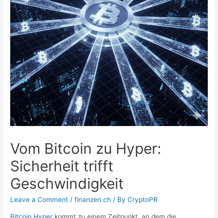
Vom Bitcoin zu Hyper:
Sicherheit trifft
Geschwindigkeit
Leave a Comment
/
finanzen.ch
/ By
CryptoPR
Bitcoin Hyper
kommt zu einem Zeitpunkt, an dem die