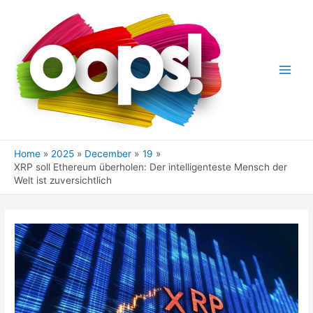
Skip
to
content
Main
Men
Home
2025
December
19
XRP soll Ethereum überholen: Der intelligenteste Mensch der
Welt ist zuversichtlich