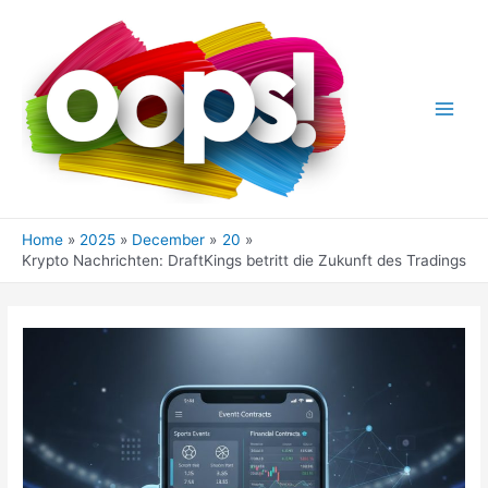
Skip
to
content
Main
Men
Home
2025
December
20
Krypto Nachrichten: DraftKings betritt die Zukunft des Tradings