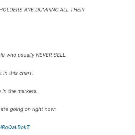
 HOLDERS ARE DUMPING ALL THEIR
ple who usually NEVER SELL.
t in this chart.
 in the markets.
at’s going on right now:
m/HRoQaLBokZ