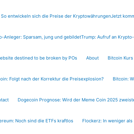
 So entwickeln sich die Preise der Kryptowährungen
Jetzt komm
o-Anleger: Sparsam, jung und gebildet
Trump: Aufruf an Krypt
ebsite destined to be broken by POs
About
Bitcoin Kur
coin: Folgt nach der Korrektur die Preisexplosion?
Bitcoin: W
tact
Dogecoin Prognose: Wird der Meme Coin 2025 zweiste
ereum: Noch sind die ETFs kraftlos
Flockerz: In weniger als