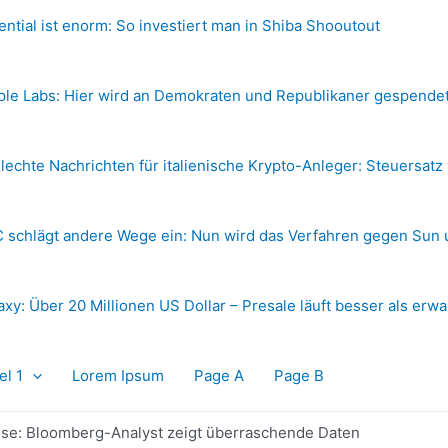
ential ist enorm: So investiert man in Shiba Shooutout
ple Labs: Hier wird an Demokraten und Republikaner gespende
lechte Nachrichten für italienische Krypto-Anleger: Steuersatz
 schlägt andere Wege ein: Nun wird das Verfahren gegen Sun 
axy: Über 20 Millionen US Dollar – Presale läuft besser als erwa
el 1
Lorem Ipsum
Page A
Page B
ose: Bloomberg-Analyst zeigt überraschende Daten