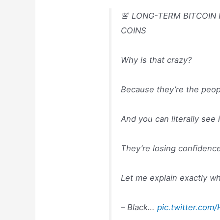
🚨 LONG-TERM BITCOIN
COINS
Why is that crazy?
Because they’re the peo
And you can literally see i
They’re losing confidence
Let me explain exactly wh
– Black…
pic.twitter.co