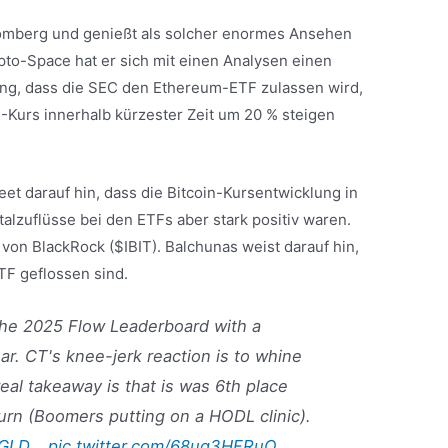
loomberg und genießt als solcher enormes Ansehen
pto-Space hat er sich mit einen Analysen einen
ng, dass die SEC den Ethereum-ETF zulassen wird,
-Kurs innerhalb kürzester Zeit um 20 % steigen
et darauf hin, dass die Bitcoin-Kursentwicklung in
talzuflüsse bei den ETFs aber stark positiv waren.
von BlackRock ($IBIT). Balchunas weist darauf hin,
ETF geflossen sind.
the 2025 Flow Leaderboard with a
ar. CT's knee-jerk reaction is to whine
real takeaway is that is was 6th place
urn (Boomers putting on a HODL clinic).
GLD
…
pic.twitter.com/68uq3HFRuO