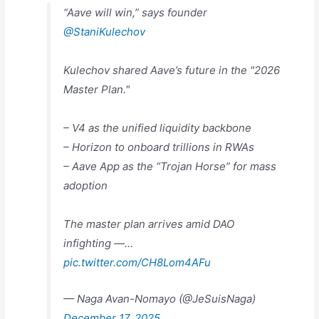
“Aave will win,” says founder
@StaniKulechov
Kulechov shared Aave’s future in the "2026
Master Plan."
– V4 as the unified liquidity backbone
– Horizon to onboard trillions in RWAs
– Aave App as the “Trojan Horse” for mass
adoption
The master plan arrives amid DAO
infighting —…
pic.twitter.com/CH8Lom4AFu
— Naga Avan-Nomayo (@JeSuisNaga)
December 17, 2025