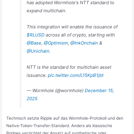
has adopted Wormhole's NTT standard to
expand multichain.
This integration will enable the issuance of
$RLUSD
across all of crypto, starting with
@Base
,
@Optimism
,
@InkOnchain
&
@Unichain
.
NTT is the standard for multichain asset
issuance.
pic.twitter.com/L15KpB1jbt
— Wormhole (@wormhole)
December 15,
2025
Technisch setzte Ripple auf das Wormhole-Protokoll und den
Native-Token-Transfer-Standard. Anders als klassische
Bridges verzichtet der Ansatz auf synthetische oder