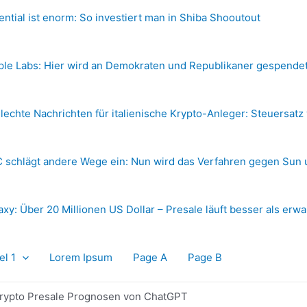
ential ist enorm: So investiert man in Shiba Shooutout
ple Labs: Hier wird an Demokraten und Republikaner gespende
lechte Nachrichten für italienische Krypto-Anleger: Steuersatz
 schlägt andere Wege ein: Nun wird das Verfahren gegen Sun 
axy: Über 20 Millionen US Dollar – Presale läuft besser als erwa
el 1
Lorem Ipsum
Page A
Page B
rypto Presale Prognosen von ChatGPT