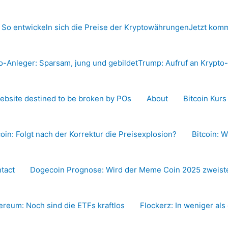
 So entwickeln sich die Preise der Kryptowährungen
Jetzt komm
o-Anleger: Sparsam, jung und gebildet
Trump: Aufruf an Krypt
ebsite destined to be broken by POs
About
Bitcoin Kur
coin: Folgt nach der Korrektur die Preisexplosion?
Bitcoin: W
tact
Dogecoin Prognose: Wird der Meme Coin 2025 zweiste
ereum: Noch sind die ETFs kraftlos
Flockerz: In weniger als