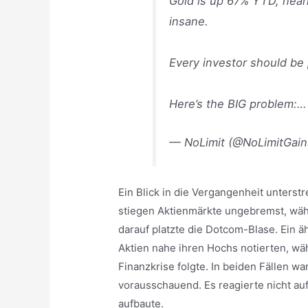
Gold is up 67% YTD, nearl
insane.
Every investor should be 
Here’s the BIG problem:
— NoLimit (@NoLimitGai
Ein Blick in die Vergangenheit unterst
stiegen Aktienmärkte ungebremst, währ
darauf platzte die Dotcom-Blase. Ein 
Aktien nahe ihren Hochs notierten, wäh
Finanzkrise folgte. In beiden Fällen war
vorausschauend. Es reagierte nicht auf
aufbaute.