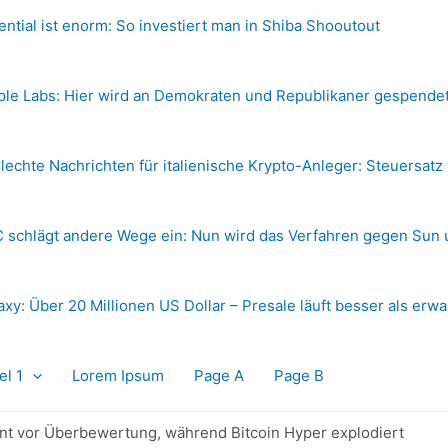
ential ist enorm: So investiert man in Shiba Shooutout
ple Labs: Hier wird an Demokraten und Republikaner gespende
lechte Nachrichten für italienische Krypto-Anleger: Steuersatz
 schlägt andere Wege ein: Nun wird das Verfahren gegen Sun 
axy: Über 20 Millionen US Dollar – Presale läuft besser als erwa
el 1
Lorem Ipsum
Page A
Page B
nt vor Überbewertung, während Bitcoin Hyper explodiert