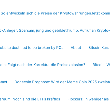
 So entwickeln sich die Preise der Kryptowährungen
Jetzt komm
o-Anleger: Sparsam, jung und gebildet
Trump: Aufruf an Krypt
ebsite destined to be broken by POs
About
Bitcoin Kur
coin: Folgt nach der Korrektur die Preisexplosion?
Bitcoin: W
tact
Dogecoin Prognose: Wird der Meme Coin 2025 zweiste
ereum: Noch sind die ETFs kraftlos
Flockerz: In weniger als