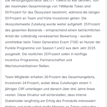
Die Versorgungsstruktur des LIT Tokens ist klar definiert: Von
der maximalen Gesamtmenge von 1 Milliarde Token sind
50 Prozent für das Ökosystem bestimmt, während die übrigen
50 Prozent an Team und frühe Investoren gehen. Die
ökosystemweite Zuteilung wurde weiter aufgeteilt: 25 Prozent
des gesamten Bestands – entsprechend einem beträchtlichen
Anteil der vollständig verwässerten Bewertung – wurden
unmittelbar beim Token Generation Event (TGE) an Nutzer der
Punkte Programme von Season 1 und 2 aus dem Jahr 2025
ausgeteilt. Die restlichen 25 Prozent sollen in künftige
Incentive Programme, Partnerschaften und
Wachstumsinitiativen fließen.
Team Mitglieder erhalten 26 Prozent des Gesamtangebots,
Investoren 24 Prozent, wobei diese Zuteilungen einem 1-
jährigen Cliff unterliegen und danach über drei Jahre linear
vesten. Diese Struktur soll sicherstellen, dass interne
Stakeholder langfristig am Erfolg des Protokolls interessiert
bleiben und nicht sofort große Mengen an Token verkaufen –