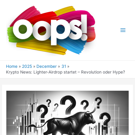
Skip
to
content
Main
Men
Home
2025
December
31
Krypto News: Lighter-Airdrop startet – Revolution oder Hype?