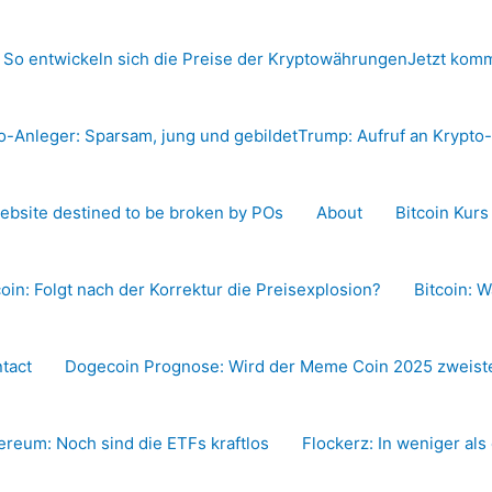
 So entwickeln sich die Preise der Kryptowährungen
Jetzt komm
o-Anleger: Sparsam, jung und gebildet
Trump: Aufruf an Krypt
ebsite destined to be broken by POs
About
Bitcoin Kur
coin: Folgt nach der Korrektur die Preisexplosion?
Bitcoin: W
tact
Dogecoin Prognose: Wird der Meme Coin 2025 zweiste
ereum: Noch sind die ETFs kraftlos
Flockerz: In weniger als