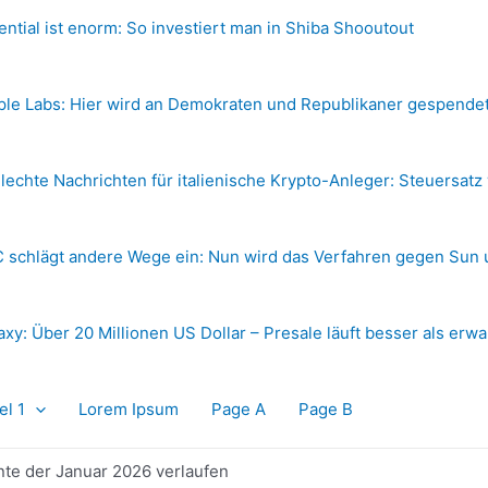
ential ist enorm: So investiert man in Shiba Shooutout
ple Labs: Hier wird an Demokraten und Republikaner gespende
lechte Nachrichten für italienische Krypto-Anleger: Steuersatz
 schlägt andere Wege ein: Nun wird das Verfahren gegen Sun 
axy: Über 20 Millionen US Dollar – Presale läuft besser als erwa
el 1
Lorem Ipsum
Page A
Page B
te der Januar 2026 verlaufen