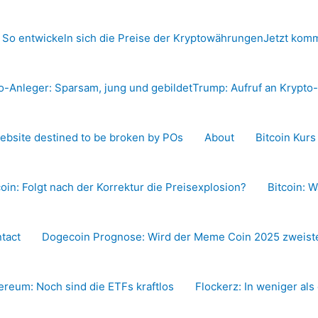
 So entwickeln sich die Preise der Kryptowährungen
Jetzt komm
o-Anleger: Sparsam, jung und gebildet
Trump: Aufruf an Krypt
ebsite destined to be broken by POs
About
Bitcoin Kur
coin: Folgt nach der Korrektur die Preisexplosion?
Bitcoin: W
tact
Dogecoin Prognose: Wird der Meme Coin 2025 zweiste
ereum: Noch sind die ETFs kraftlos
Flockerz: In weniger als