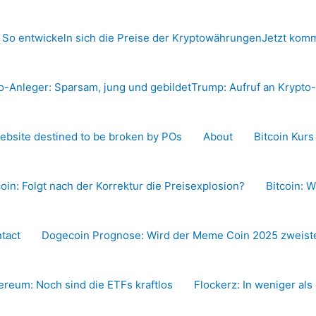
 So entwickeln sich die Preise der Kryptowährungen
Jetzt komm
o-Anleger: Sparsam, jung und gebildet
Trump: Aufruf an Krypt
ebsite destined to be broken by POs
About
Bitcoin Kur
coin: Folgt nach der Korrektur die Preisexplosion?
Bitcoin: W
tact
Dogecoin Prognose: Wird der Meme Coin 2025 zweiste
ereum: Noch sind die ETFs kraftlos
Flockerz: In weniger als