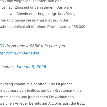
ten Zölle wegfallen, könnten sich der
ancen auf Zinssenkungen steigen. Das wäre
sets wie Bitcoin eher begünstigt. Kurzfristig
ren und genau diese Phase ist es, in der
ahrscheinlichkeit für einen Rücksetzer auf 65.000
TC
drops below $65K this year, per
itter.com/L0rVARMWis
Insider)
January 8, 2026
ckgang kommt, bleibt offen. Klar ist jedoch,
neut massiven Einfluss auf den Kryptomarkt, der
konomischen und juristischen Entwicklungen
weichen Anleger bereits auf Altcoins aus, die trotz