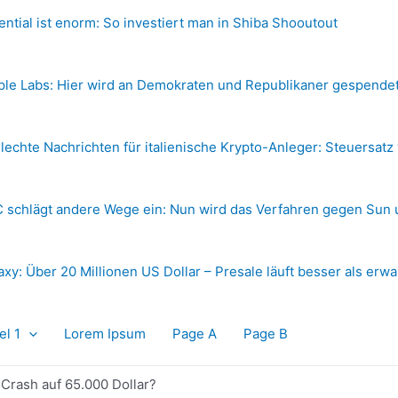
ential ist enorm: So investiert man in Shiba Shooutout
ple Labs: Hier wird an Demokraten und Republikaner gespende
lechte Nachrichten für italienische Krypto-Anleger: Steuersatz
 schlägt andere Wege ein: Nun wird das Verfahren gegen Sun 
axy: Über 20 Millionen US Dollar – Presale läuft besser als erwa
el 1
Lorem Ipsum
Page A
Page B
 Crash auf 65.000 Dollar?