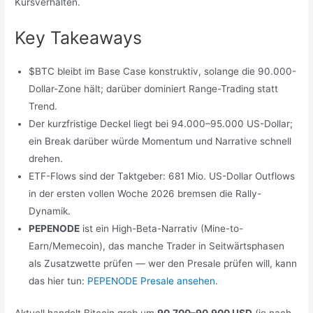
Kursverhalten.
Key Takeaways
$BTC bleibt im Base Case konstruktiv, solange die 90.000-
Dollar-Zone hält; darüber dominiert Range-Trading statt
Trend.
Der kurzfristige Deckel liegt bei 94.000–95.000 US-Dollar;
ein Break darüber würde Momentum und Narrative schnell
drehen.
ETF-Flows sind der Taktgeber: 681 Mio. US-Dollar Outflows
in der ersten vollen Woche 2026 bremsen die Rally-
Dynamik.
PEPENODE
ist ein High-Beta-Narrativ (Mine-to-
Earn/Memecoin), das manche Trader in Seitwärtsphasen
als Zusatzwette prüfen — wer den Presale prüfen will, kann
das hier tun:
PEPENODE Presale ansehen
.
Aktuell handelt Bitcoin grob um
90.700–90.900 USD
(je nach