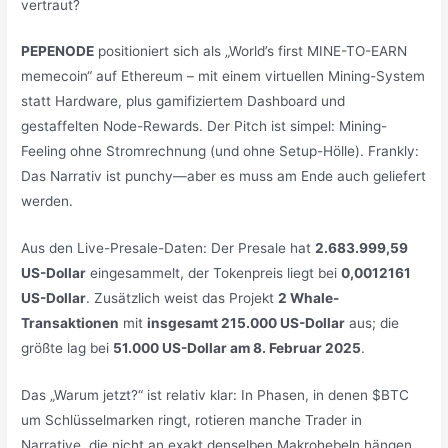
vertraut?
PEPENODE
positioniert sich als „World’s first MINE-TO-EARN
memecoin“ auf Ethereum – mit einem virtuellen Mining-System
statt Hardware, plus gamifiziertem Dashboard und
gestaffelten Node-Rewards. Der Pitch ist simpel: Mining-
Feeling ohne Stromrechnung (und ohne Setup-Hölle). Frankly:
Das Narrativ ist punchy—aber es muss am Ende auch geliefert
werden.
Aus den Live-Presale-Daten: Der Presale hat
2.683.999,59
US-Dollar
eingesammelt, der Tokenpreis liegt bei
0,0012161
US-Dollar
. Zusätzlich weist das Projekt
2 Whale-
Transaktionen
mit
insgesamt 215.000 US-Dollar
aus; die
größte lag bei
51.000 US-Dollar am 8. Februar 2025
.
Das „Warum jetzt?“ ist relativ klar: In Phasen, in denen $BTC
um Schlüsselmarken ringt, rotieren manche Trader in
Narrative, die nicht an exakt denselben Makrohebeln hängen.