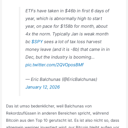
ETFs have taken in $46b in first 6 days of
year, which is abnormally high to start
year, on pace for $158b for month, about
4x the norm. Typically Jan is weak month
bc
$SPY
sees a lot of tax loss harvest
money leave (and it is -8b) that came in in
Dec, but the industry is booming…
pic.twitter.com/2QVOposBMf
— Eric Balchunas (@EricBalchunas)
January 12, 2026
Das ist umso bedenklicher, weil Balchunas von
Rekordzuflüssen in anderen Bereichen spricht, während
Bitcoin aus den Top 10 gerutscht ist. Es ist also nicht so, dass
allgemein weniger investiert wird, nur Bitcoin bleibt außen vor.