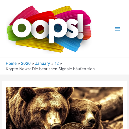
Skip
to
content
Main
Men
Home
2026
January
12
Krypto News: Die bearishen Signale häufen sich