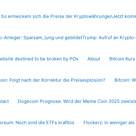
 So entwickeln sich die Preise der Kryptowährungen
Jetzt komm
o-Anleger: Sparsam, jung und gebildet
Trump: Aufruf an Krypt
ebsite destined to be broken by POs
About
Bitcoin Kur
coin: Folgt nach der Korrektur die Preisexplosion?
Bitcoin: W
tact
Dogecoin Prognose: Wird der Meme Coin 2025 zweiste
ereum: Noch sind die ETFs kraftlos
Flockerz: In weniger als