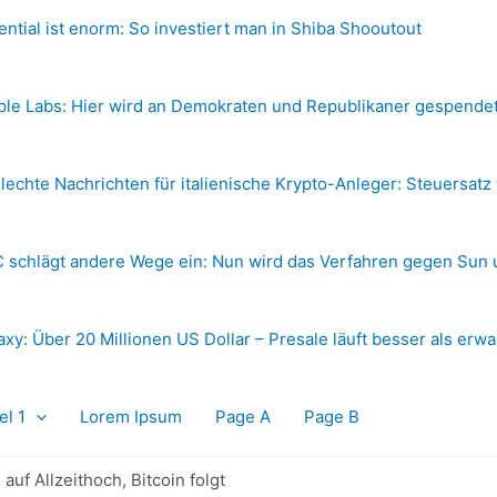
ential ist enorm: So investiert man in Shiba Shooutout
ple Labs: Hier wird an Demokraten und Republikaner gespende
lechte Nachrichten für italienische Krypto-Anleger: Steuersatz
 schlägt andere Wege ein: Nun wird das Verfahren gegen Sun 
axy: Über 20 Millionen US Dollar – Presale läuft besser als erwa
el 1
Lorem Ipsum
Page A
Page B
auf Allzeithoch, Bitcoin folgt