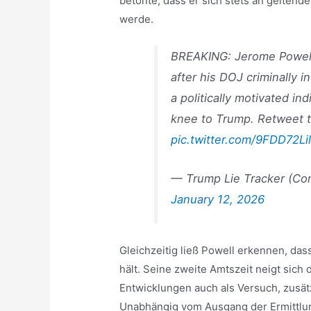
betonte, dass er sich stets an geltend
werde.
BREAKING: Jerome Powel
after his DOJ criminally in
a politically motivated i
knee to Trump. Retweet t
pic.twitter.com/9FDD72Li
— Trump Lie Tracker (C
January 12, 2026
Gleichzeitig ließ Powell erkennen, dass
hält. Seine zweite Amtszeit neigt sic
Entwicklungen auch als Versuch, zusä
Unabhängig vom Ausgang der Ermittlun