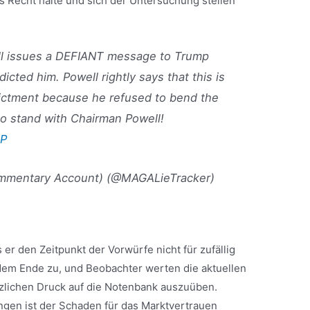
es Recht halte und sich der Untersuchung stellen
l issues a DEFIANT message to Trump
dicted him. Powell rightly says that this is
ndictment because he refused to bend the
o stand with Chairman Powell!
lP
ommentary Account) (@MAGALieTracker)
 er den Zeitpunkt der Vorwürfe nicht für zufällig
h dem Ende zu, und Beobachter werten die aktuellen
tzlichen Druck auf die Notenbank auszuüben.
gen ist der Schaden für das Marktvertrauen