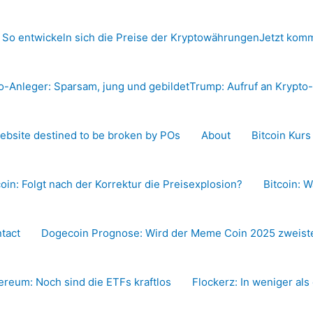
 So entwickeln sich die Preise der Kryptowährungen
Jetzt komm
o-Anleger: Sparsam, jung und gebildet
Trump: Aufruf an Krypt
ebsite destined to be broken by POs
About
Bitcoin Kur
coin: Folgt nach der Korrektur die Preisexplosion?
Bitcoin: W
tact
Dogecoin Prognose: Wird der Meme Coin 2025 zweiste
ereum: Noch sind die ETFs kraftlos
Flockerz: In weniger als