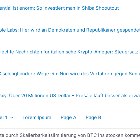
ential ist enorm: So investiert man in Shiba Shooutout
ple Labs: Hier wird an Demokraten und Republikaner gespende
lechte Nachrichten für italienische Krypto-Anleger: Steuersatz
 schlägt andere Wege ein: Nun wird das Verfahren gegen Sun 
axy: Über 20 Millionen US Dollar – Presale läuft besser als erwa
el 1
Lorem Ipsum
Page A
Page B
te durch Skalierbarkeitslimitierung von BTC ins stocken komme