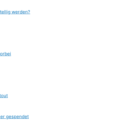
tellig werden?
vorbei
tout
ner gespendet