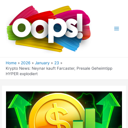
Skip
to
content
Main
Men
Home
2026
January
23
Krypto News: Neynar kauft Farcaster, Presale Geheimtipp
HYPER explodiert