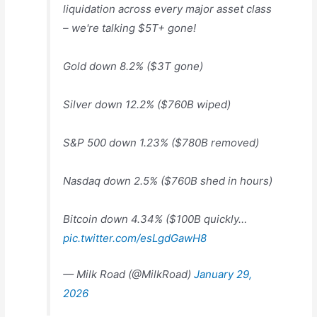
liquidation across every major asset class
– we're talking $5T+ gone!
Gold down 8.2% ($3T gone)
Silver down 12.2% ($760B wiped)
S&P 500 down 1.23% ($780B removed)
Nasdaq down 2.5% ($760B shed in hours)
Bitcoin down 4.34% ($100B quickly…
pic.twitter.com/esLgdGawH8
— Milk Road (@MilkRoad)
January 29,
2026