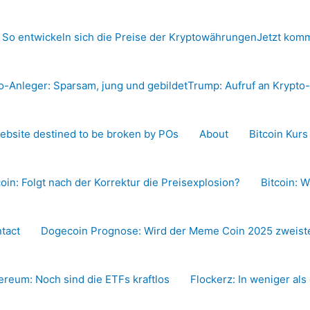
 So entwickeln sich die Preise der Kryptowährungen
Jetzt komm
o-Anleger: Sparsam, jung und gebildet
Trump: Aufruf an Krypt
ebsite destined to be broken by POs
About
Bitcoin Kur
coin: Folgt nach der Korrektur die Preisexplosion?
Bitcoin: W
tact
Dogecoin Prognose: Wird der Meme Coin 2025 zweiste
ereum: Noch sind die ETFs kraftlos
Flockerz: In weniger als