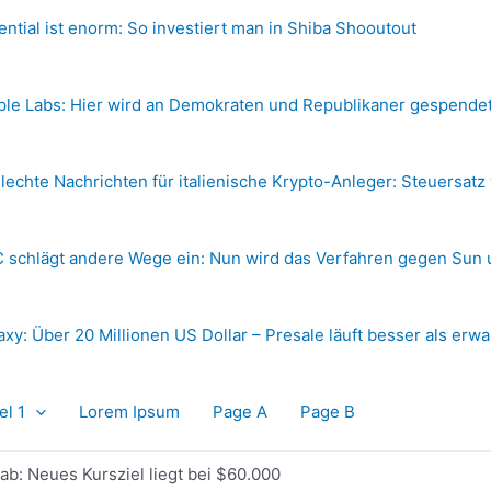
ential ist enorm: So investiert man in Shiba Shooutout
ple Labs: Hier wird an Demokraten und Republikaner gespende
lechte Nachrichten für italienische Krypto-Anleger: Steuersatz
 schlägt andere Wege ein: Nun wird das Verfahren gegen Sun 
axy: Über 20 Millionen US Dollar – Presale läuft besser als erwa
el 1
Lorem Ipsum
Page A
Page B
 ab: Neues Kursziel liegt bei $60.000