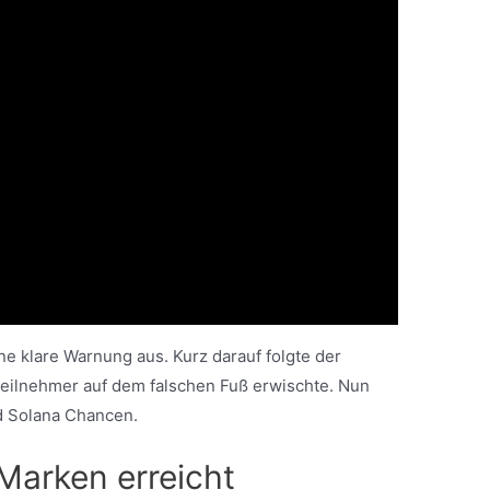
ine klare Warnung aus. Kurz darauf folgte der
teilnehmer auf dem falschen Fuß erwischte. Nun
nd Solana Chancen.
Marken erreicht