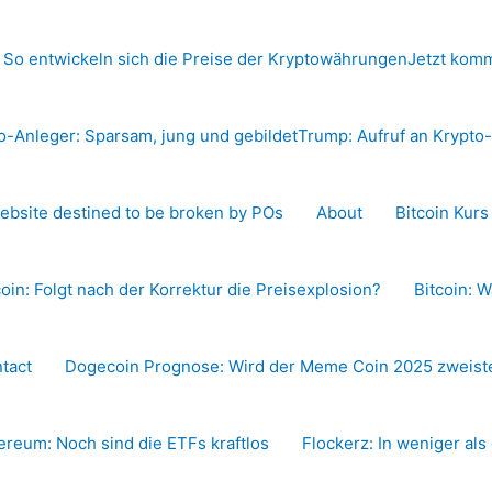
 So entwickeln sich die Preise der Kryptowährungen
Jetzt komm
o-Anleger: Sparsam, jung und gebildet
Trump: Aufruf an Krypt
ebsite destined to be broken by POs
About
Bitcoin Kur
coin: Folgt nach der Korrektur die Preisexplosion?
Bitcoin: W
tact
Dogecoin Prognose: Wird der Meme Coin 2025 zweiste
ereum: Noch sind die ETFs kraftlos
Flockerz: In weniger als