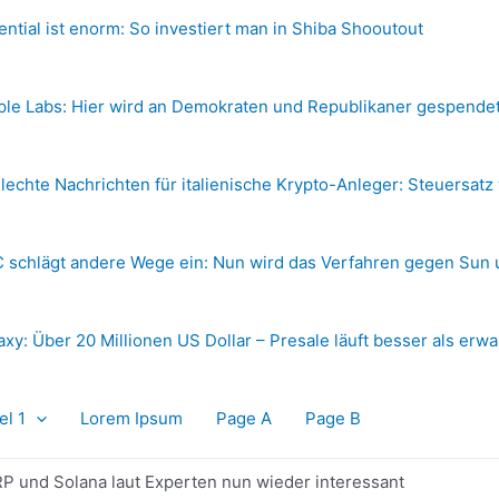
ential ist enorm: So investiert man in Shiba Shooutout
ple Labs: Hier wird an Demokraten und Republikaner gespende
lechte Nachrichten für italienische Krypto-Anleger: Steuersatz
 schlägt andere Wege ein: Nun wird das Verfahren gegen Sun 
axy: Über 20 Millionen US Dollar – Presale läuft besser als erwa
el 1
Lorem Ipsum
Page A
Page B
P und Solana laut Experten nun wieder interessant