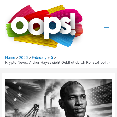
Skip
to
content
Main
Men
Home
2026
February
5
Krypto News: Arthur Hayes sieht Geldflut durch Rohstoffpolitik