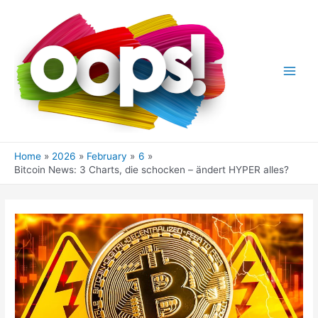
Skip
to
content
Main
Men
Home
2026
February
6
Bitcoin News: 3 Charts, die schocken – ändert HYPER alles?