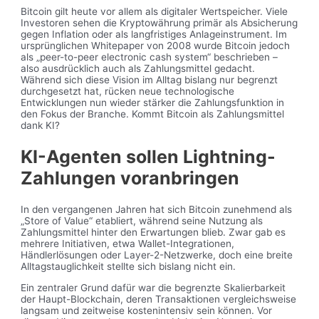
Bitcoin gilt heute vor allem als digitaler Wertspeicher. Viele
Investoren sehen die Kryptowährung primär als Absicherung
gegen Inflation oder als langfristiges Anlageinstrument. Im
ursprünglichen Whitepaper von 2008 wurde Bitcoin jedoch
als „peer-to-peer electronic cash system“ beschrieben –
also ausdrücklich auch als Zahlungsmittel gedacht.
Während sich diese Vision im Alltag bislang nur begrenzt
durchgesetzt hat, rücken neue technologische
Entwicklungen nun wieder stärker die Zahlungsfunktion in
den Fokus der Branche. Kommt Bitcoin als Zahlungsmittel
dank KI?
KI-Agenten sollen Lightning-
Zahlungen voranbringen
In den vergangenen Jahren hat sich Bitcoin zunehmend als
„Store of Value“ etabliert, während seine Nutzung als
Zahlungsmittel hinter den Erwartungen blieb. Zwar gab es
mehrere Initiativen, etwa Wallet-Integrationen,
Händlerlösungen oder Layer-2-Netzwerke, doch eine breite
Alltagstauglichkeit stellte sich bislang nicht ein.
Ein zentraler Grund dafür war die begrenzte Skalierbarkeit
der Haupt-Blockchain, deren Transaktionen vergleichsweise
langsam und zeitweise kostenintensiv sein können. Vor