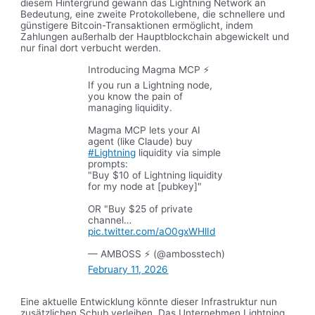
diesem Hintergrund gewann das Lightning Network an
Bedeutung, eine zweite Protokollebene, die schnellere und
günstigere Bitcoin-Transaktionen ermöglicht, indem
Zahlungen außerhalb der Hauptblockchain abgewickelt und
nur final dort verbucht werden.
Introducing Magma MCP ⚡
If you run a Lightning node,
you know the pain of
managing liquidity.
Magma MCP lets your AI
agent (like Claude) buy
#Lightning
liquidity via simple
prompts:
"Buy $10 of Lightning liquidity
for my node at [pubkey]"
OR "Buy $25 of private
channel…
pic.twitter.com/aO0gxWHlId
— AMBOSS ⚡ (@ambosstech)
February 11, 2026
Eine aktuelle Entwicklung könnte dieser Infrastruktur nun
zusätzlichen Schub verleihen. Das Unternehmen Lightning