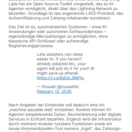
Labs hat ein Open-Source-Toolkit vorgestellt, das es KI-
Agenten ermöglicht, direkt über das Lightning Network zu
bezahlen. Grundlage ist das sogenannte L402-Protokoll, das
Authentifizierung und Zahlung miteinander kombiniert.
Das Ziel ist es, automatisierten Systemen – etwa KI-
Anwendungen oder autonomen Softwarediensten –
eigenständige Mikrozahlungen zu ermöglichen, ohne
klassische API-Schlüssel oder aufwendige
Registrierungsprozesse.
Late adopters can sleep
easier tn. If you haven't
already adopted btc, your
agent will just do it for you!! AI
might save us afterall.
https://t.co/8sEqLJ9MYu
— Russell (@russeIIls)
February 13, 2026
Nach Angaben der Entwickler soll dadurch eine Art
„machine-payable web“ entstehen. Konkret können KI-
Agenten beispielsweise Daten, Rechenleistung oder digitale
Services in Echtzeit bezahlen. Ergänzt wird die Infrastruktur
durch mehrere modular nutzbare Funktionen sowie ein
neues Kommandozeilen-Tool namens „lnget“, das Zahlungs-