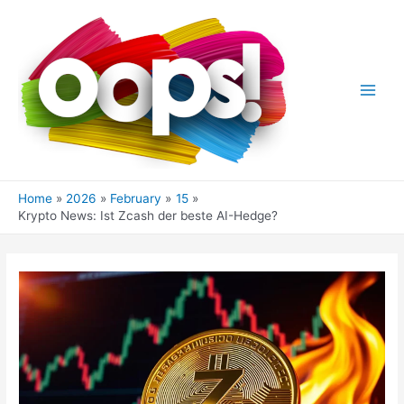
Skip
to
content
Main
Men
Home
2026
February
15
Krypto News: Ist Zcash der beste AI-Hedge?