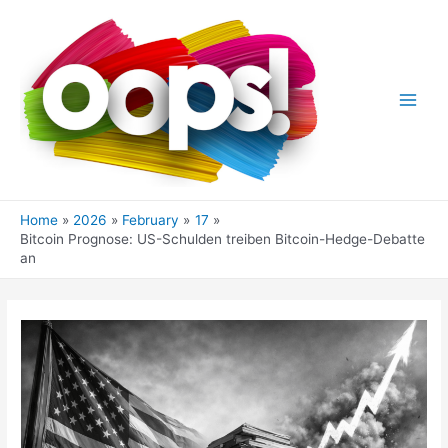
Skip
to
content
Main
Men
Home
2026
February
17
Bitcoin Prognose: US-Schulden treiben Bitcoin-Hedge-Debatte
an