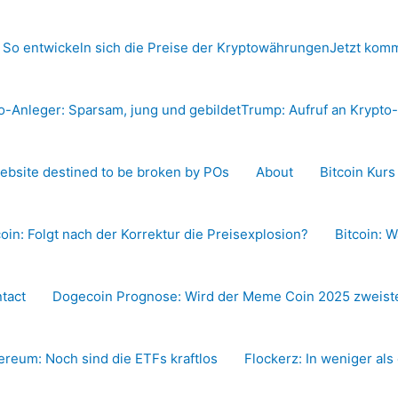
 So entwickeln sich die Preise der Kryptowährungen
Jetzt komm
o-Anleger: Sparsam, jung und gebildet
Trump: Aufruf an Krypt
ebsite destined to be broken by POs
About
Bitcoin Kur
coin: Folgt nach der Korrektur die Preisexplosion?
Bitcoin: W
tact
Dogecoin Prognose: Wird der Meme Coin 2025 zweiste
ereum: Noch sind die ETFs kraftlos
Flockerz: In weniger als