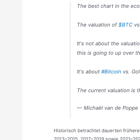
The best chart in the ec
The valuation of
$BTC
vs
It's not about the valuati
this is going to up over t
It's about
#Bitcoin
vs. Gol
The current valuation is
— Michaël van de Poppe
Historisch betrachtet dauerten frühe
2013–2015, 2017–2019 sowie 2021–2022.