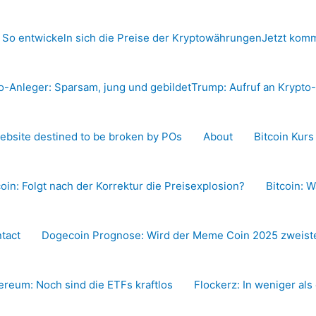
 So entwickeln sich die Preise der Kryptowährungen
Jetzt komm
o-Anleger: Sparsam, jung und gebildet
Trump: Aufruf an Krypt
ebsite destined to be broken by POs
About
Bitcoin Kur
coin: Folgt nach der Korrektur die Preisexplosion?
Bitcoin: W
tact
Dogecoin Prognose: Wird der Meme Coin 2025 zweiste
ereum: Noch sind die ETFs kraftlos
Flockerz: In weniger als