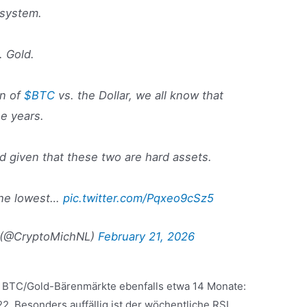
osystem.
. Gold.
on of
$BTC
vs. the Dollar, we all know that
he years.
d given that these two are hard assets.
 the lowest…
pic.twitter.com/Pqxeo9cSz5
 (@CryptoMichNL)
February 21, 2026
re BTC/Gold-Bärenmärkte ebenfalls etwa 14 Monate:
 Besonders auffällig ist der wöchentliche RSI,