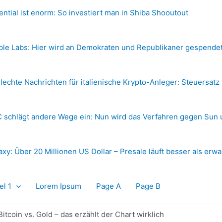
ential ist enorm: So investiert man in Shiba Shooutout
ple Labs: Hier wird an Demokraten und Republikaner gespende
lechte Nachrichten für italienische Krypto-Anleger: Steuersatz
 schlägt andere Wege ein: Nun wird das Verfahren gegen Sun 
axy: Über 20 Millionen US Dollar – Presale läuft besser als erwa
el 1
Lorem Ipsum
Page A
Page B
itcoin vs. Gold – das erzählt der Chart wirklich