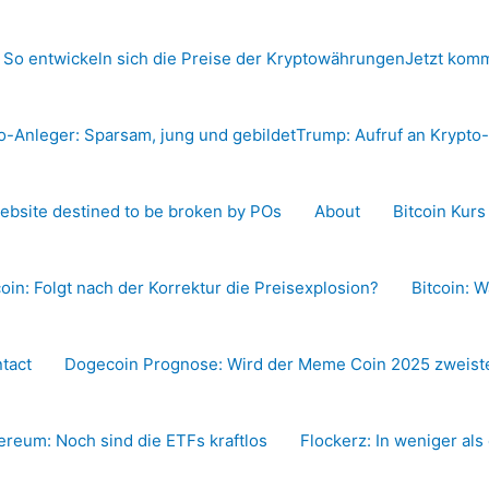
 So entwickeln sich die Preise der Kryptowährungen
Jetzt komm
o-Anleger: Sparsam, jung und gebildet
Trump: Aufruf an Krypt
ebsite destined to be broken by POs
About
Bitcoin Kur
coin: Folgt nach der Korrektur die Preisexplosion?
Bitcoin: W
tact
Dogecoin Prognose: Wird der Meme Coin 2025 zweiste
ereum: Noch sind die ETFs kraftlos
Flockerz: In weniger als