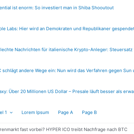
ential ist enorm: So investiert man in Shiba Shooutout
ple Labs: Hier wird an Demokraten und Republikaner gespende
lechte Nachrichten für italienische Krypto-Anleger: Steuersatz
 schlägt andere Wege ein: Nun wird das Verfahren gegen Sun 
axy: Über 20 Millionen US Dollar – Presale läuft besser als erwa
el 1
Lorem Ipsum
Page A
Page B
ärenmarkt fast vorbei? HYPER ICO treibt Nachfrage nach BTC