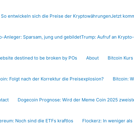
 So entwickeln sich die Preise der Kryptowährungen
Jetzt komm
o-Anleger: Sparsam, jung und gebildet
Trump: Aufruf an Krypt
ebsite destined to be broken by POs
About
Bitcoin Kur
coin: Folgt nach der Korrektur die Preisexplosion?
Bitcoin: W
tact
Dogecoin Prognose: Wird der Meme Coin 2025 zweiste
ereum: Noch sind die ETFs kraftlos
Flockerz: In weniger als