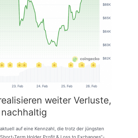
ealisieren weiter Verluste,
t nachhaltig
tuell auf eine Kennzahl, die trotz der jüngsten
„Short-Term Holder Profit & Loss to Exchanges“-