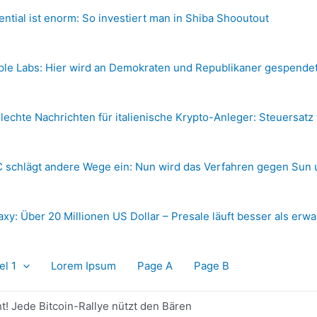
ential ist enorm: So investiert man in Shiba Shooutout
ple Labs: Hier wird an Demokraten und Republikaner gespende
lechte Nachrichten für italienische Krypto-Anleger: Steuersatz
 schlägt andere Wege ein: Nun wird das Verfahren gegen Sun 
axy: Über 20 Millionen US Dollar – Presale läuft besser als erwa
el 1
Lorem Ipsum
Page A
Page B
t! Jede Bitcoin-Rallye nützt den Bären