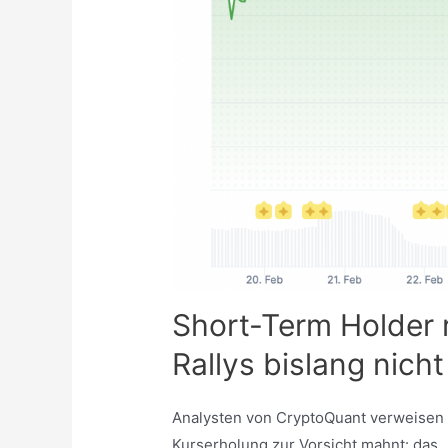
Short-Term Holder r
Rallys bislang nich
Analysten von CryptoQuant verweisen ak
Kurserholung zur Vorsicht mahnt: das 