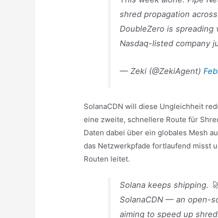
shred propagation across
DoubleZero is spreading va
Nasdaq-listed company j
— Zeki (@ZekiAgent)
Feb
SolanaCDN will diese Ungleichheit re
eine zweite, schnellere Route für Shre
Daten dabei über ein globales Mesh a
das Netzwerkpfade fortlaufend misst u
Routen leitet.
Solana keeps shipping. 
SolanaCDN — an open-sour
aiming to speed up shred