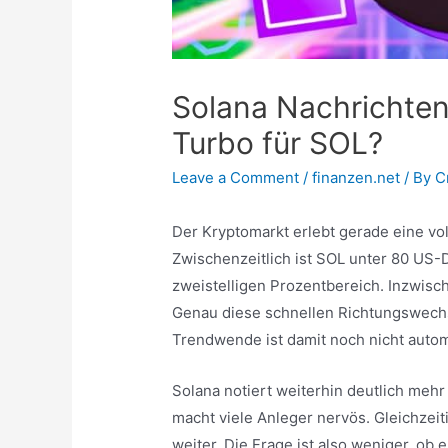
Solana Nachrichten
Turbo für SOL?
Leave a Comment
/
finanzen.net
/ By
C
Der Kryptomarkt erlebt gerade eine vol
Zwischenzeitlich ist SOL unter 80 US-D
zweistelligen Prozentbereich. Inzwis
Genau diese schnellen Richtungswechsel
Trendwende ist damit noch nicht autom
Solana notiert weiterhin deutlich meh
macht viele Anleger nervös. Gleichzei
weiter. Die Frage ist also weniger, o