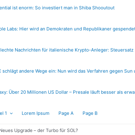
ential ist enorm: So investiert man in Shiba Shooutout
ple Labs: Hier wird an Demokraten und Republikaner gespende
lechte Nachrichten für italienische Krypto-Anleger: Steuersatz
 schlägt andere Wege ein: Nun wird das Verfahren gegen Sun 
axy: Über 20 Millionen US Dollar – Presale läuft besser als erwa
el 1
Lorem Ipsum
Page A
Page B
 Neues Upgrade – der Turbo für SOL?