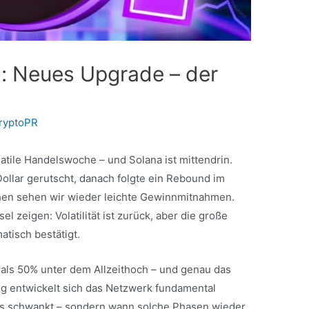
: Neues Upgrade – der
ryptoPR
atile Handelswoche – und Solana ist mittendrin.
ollar gerutscht, danach folgte ein Rebound im
chen sehen wir wieder leichte Gewinnmitnahmen.
 zeigen: Volatilität ist zurück, aber die große
atisch bestätigt.
r als 50% unter dem Allzeithoch – und genau das
tig entwickelt sich das Netzwerk fundamental
b es schwankt – sondern wann solche Phasen wieder