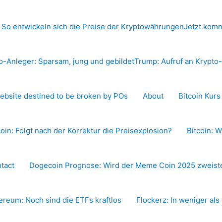
 So entwickeln sich die Preise der Kryptowährungen
Jetzt komm
o-Anleger: Sparsam, jung und gebildet
Trump: Aufruf an Krypt
ebsite destined to be broken by POs
About
Bitcoin Kur
coin: Folgt nach der Korrektur die Preisexplosion?
Bitcoin: W
tact
Dogecoin Prognose: Wird der Meme Coin 2025 zweiste
ereum: Noch sind die ETFs kraftlos
Flockerz: In weniger als