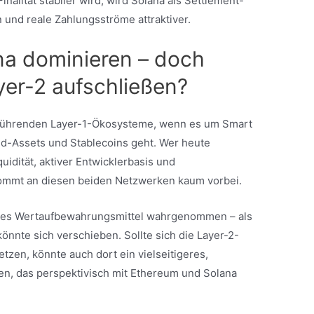
nalität stabiler wird, wird Solana als Settlement-
und reale Zahlungsströme attraktiver.
na dominieren – doch
yer-2 aufschließen?
 führenden Layer-1-Ökosysteme, wenn es um Smart
rld-Assets und Stablecoins geht. Wer heute
idität, aktiver Entwicklerbasis und
 kommt an diesen beiden Netzwerken kaum vorbei.
itales Wertaufbewahrungsmittel wahrgenommen – als
könnte sich verschieben. Sollte sich die Layer-2-
tzen, könnte auch dort ein vielseitigeres,
n, das perspektivisch mit Ethereum und Solana