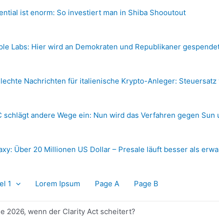
ential ist enorm: So investiert man in Shiba Shooutout
ple Labs: Hier wird an Demokraten und Republikaner gespende
lechte Nachrichten für italienische Krypto-Anleger: Steuersatz
 schlägt andere Wege ein: Nun wird das Verfahren gegen Sun 
axy: Über 20 Millionen US Dollar – Presale läuft besser als erwa
el 1
Lorem Ipsum
Page A
Page B
e 2026, wenn der Clarity Act scheitert?