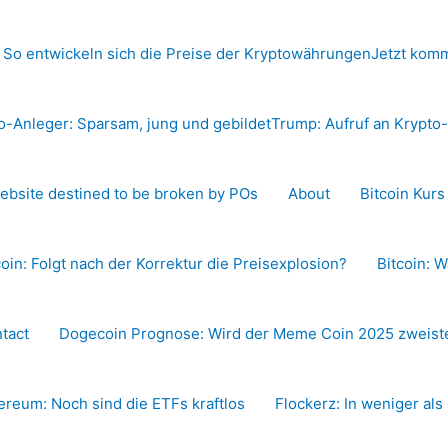
 So entwickeln sich die Preise der Kryptowährungen
Jetzt komm
o-Anleger: Sparsam, jung und gebildet
Trump: Aufruf an Krypt
ebsite destined to be broken by POs
About
Bitcoin Kur
coin: Folgt nach der Korrektur die Preisexplosion?
Bitcoin: W
tact
Dogecoin Prognose: Wird der Meme Coin 2025 zweiste
ereum: Noch sind die ETFs kraftlos
Flockerz: In weniger als