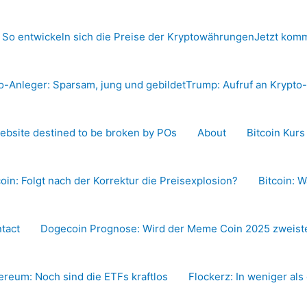
 So entwickeln sich die Preise der Kryptowährungen
Jetzt komm
o-Anleger: Sparsam, jung und gebildet
Trump: Aufruf an Krypt
ebsite destined to be broken by POs
About
Bitcoin Kur
coin: Folgt nach der Korrektur die Preisexplosion?
Bitcoin: W
tact
Dogecoin Prognose: Wird der Meme Coin 2025 zweiste
ereum: Noch sind die ETFs kraftlos
Flockerz: In weniger als