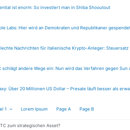
ential ist enorm: So investiert man in Shiba Shooutout
ple Labs: Hier wird an Demokraten und Republikaner gespende
lechte Nachrichten für italienische Krypto-Anleger: Steuersatz
 schlägt andere Wege ein: Nun wird das Verfahren gegen Sun 
axy: Über 20 Millionen US Dollar – Presale läuft besser als erwa
el 1
Lorem Ipsum
Page A
Page B
 BTC zum strategischen Asset?