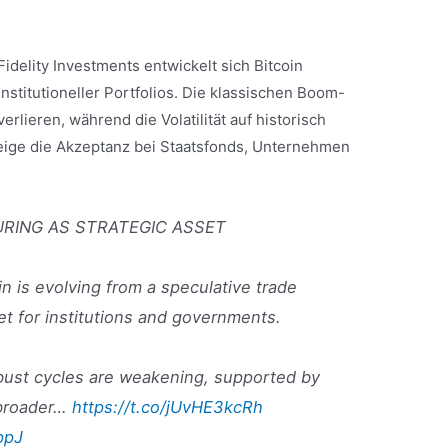
idelity Investments entwickelt sich Bitcoin
stitutioneller Portfolios. Die klassischen Boom-
rlieren, während die Volatilität auf historisch
steige die Akzeptanz bei Staatsfonds, Unternehmen
TURING AS STRATEGIC ASSET
oin is evolving from a speculative trade
et for institutions and governments.
-bust cycles are weakening, supported by
 broader…
https://t.co/jUvHE3kcRh
ppJ