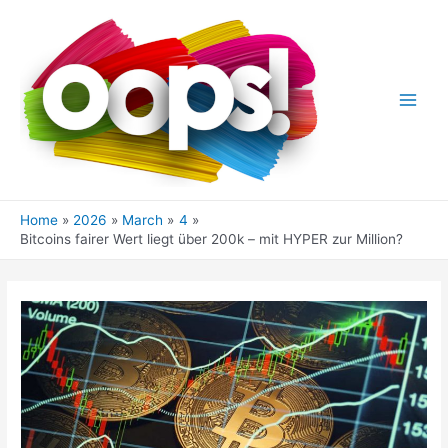
Skip
to
content
Main
Men
Home
2026
March
4
Bitcoins fairer Wert liegt über 200k – mit HYPER zur Million?