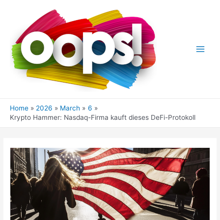
Skip
to
content
Main
Men
Home
2026
March
6
Krypto Hammer: Nasdaq-Firma kauft dieses DeFi-Protokoll