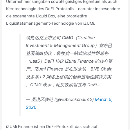
Unternehmensangaben sowohl geistiges Eigentum als auch
Kerntechnologie des DeFi-Protokolls – darunter insbesondere
die sogenannte Liquid Box, eine proprietäre
Liquiditätsmanagement-Technologie von iZUMi.
纳斯达克上市公司 CIMG（Creative
Investment & Management Group）宣布已
签署战略协议，将收购一站式流动性即服务
（LaaS）DeFi 协议 iZumi Finance 的核心资
产。iZumi Finance 是在以太坊、BNB Chain
及多条 L2 网络上提供的创新流动性解决方案
。CIMG 表示，此次收购旨在将 DeFi…
— 吴说区块链 (@wublockchain12)
March 5,
2026
iZUMi Finance ist ein DeFi-Protokoll, das sich auf