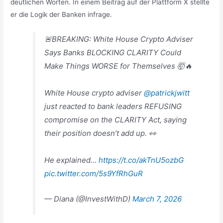
deutlichen Worten. In einem Beitrag auf der Plattform X stellte
er die Logik der Banken infrage.
🚨BREAKING: White House Crypto Adviser
Says Banks BLOCKING CLARITY Could
Make Things WORSE for Themselves 🤯🔥
White House crypto adviser
@patrickjwitt
just reacted to bank leaders REFUSING
compromise on the CLARITY Act, saying
their position doesn’t add up. 👀
He explained…
https://t.co/akTnU5ozbG
pic.twitter.com/5s9YfRhGuR
— Diana (@InvestWithD)
March 7, 2026