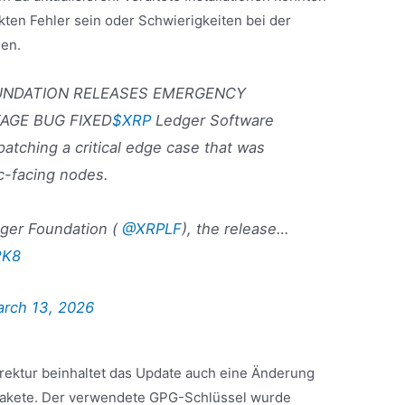
ckten Fehler sein oder Schwierigkeiten bei der
en.
OUNDATION RELEASES EMERGENCY
TAGE BUG FIXED
$XRP
Ledger Software
 patching a critical edge case that was
c-facing nodes.
dger Foundation (
@XRPLF
), the release…
RK8
rch 13, 2026
rektur beinhaltet das Update auch eine Änderung
epakete. Der verwendete GPG-Schlüssel wurde