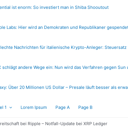
ential ist enorm: So investiert man in Shiba Shooutout
ple Labs: Hier wird an Demokraten und Republikaner gespende
lechte Nachrichten für italienische Krypto-Anleger: Steuersatz
 schlägt andere Wege ein: Nun wird das Verfahren gegen Sun 
axy: Über 20 Millionen US Dollar – Presale läuft besser als erwa
el 1
Lorem Ipsum
Page A
Page B
itschaft bei Ripple – Notfall-Update bei XRP Ledger