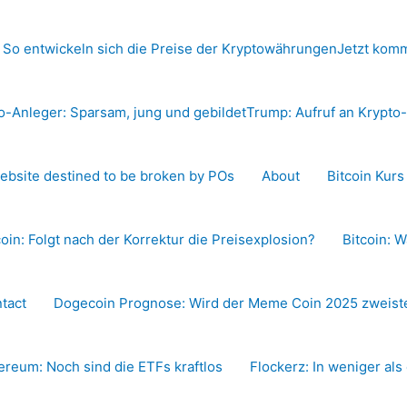
 So entwickeln sich die Preise der Kryptowährungen
Jetzt komm
o-Anleger: Sparsam, jung und gebildet
Trump: Aufruf an Krypt
ebsite destined to be broken by POs
About
Bitcoin Kur
coin: Folgt nach der Korrektur die Preisexplosion?
Bitcoin: W
tact
Dogecoin Prognose: Wird der Meme Coin 2025 zweiste
ereum: Noch sind die ETFs kraftlos
Flockerz: In weniger als