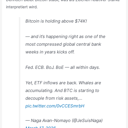
interpretiert wird.
Bitcoin is holding above $74K!
— and it’s happening right as one of the
most compressed global central bank
weeks in years kicks off.
Fed. ECB. BoJ. BoE — all within days.
Yet, ETF inflows are back. Whales are
accumulating. And BTC is starting to
decouple from risk assets,…
pic.twitter.com/0vCCESmrbH
— Naga Avan-Nomayo (@JeSuisNaga)