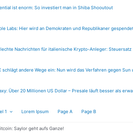
ential ist enorm: So investiert man in Shiba Shooutout
ple Labs: Hier wird an Demokraten und Republikaner gespende
lechte Nachrichten für italienische Krypto-Anleger: Steuersatz
 schlägt andere Wege ein: Nun wird das Verfahren gegen Sun 
axy: Über 20 Millionen US Dollar – Presale läuft besser als erwa
el 1
Lorem Ipsum
Page A
Page B
itcoin: Saylor geht aufs Ganze!