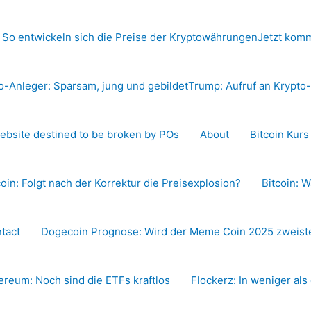
 So entwickeln sich die Preise der Kryptowährungen
Jetzt komm
o-Anleger: Sparsam, jung und gebildet
Trump: Aufruf an Krypt
ebsite destined to be broken by POs
About
Bitcoin Kur
coin: Folgt nach der Korrektur die Preisexplosion?
Bitcoin: W
tact
Dogecoin Prognose: Wird der Meme Coin 2025 zweiste
ereum: Noch sind die ETFs kraftlos
Flockerz: In weniger als