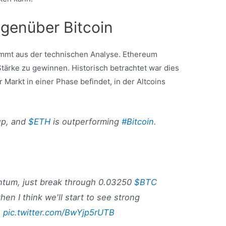
egenüber Bitcoin
ommt aus der technischen Analyse. Ethereum
Stärke zu gewinnen. Historisch betrachtet war dies
r Markt in einer Phase befindet, in der Altcoins
up, and
$ETH
is outperforming
#Bitcoin
.
ntum, just break through 0.03250
$BTC
hen I think we'll start to see strong
.
pic.twitter.com/BwYjp5rUTB