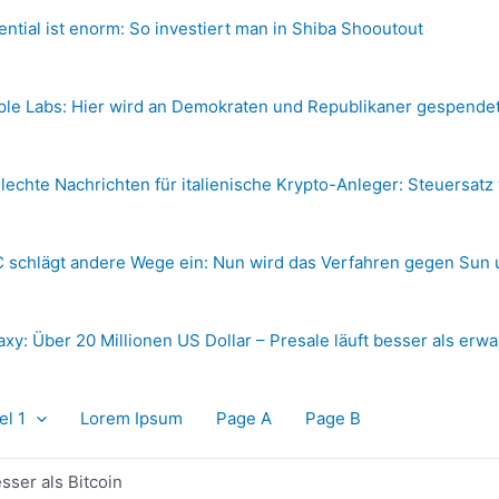
ential ist enorm: So investiert man in Shiba Shooutout
ple Labs: Hier wird an Demokraten und Republikaner gespende
lechte Nachrichten für italienische Krypto-Anleger: Steuersatz
 schlägt andere Wege ein: Nun wird das Verfahren gegen Sun 
axy: Über 20 Millionen US Dollar – Presale läuft besser als erwa
el 1
Lorem Ipsum
Page A
Page B
ser als Bitcoin