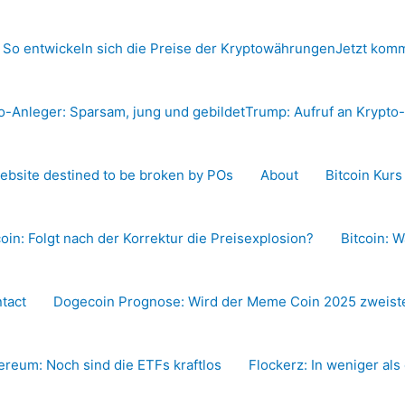
 So entwickeln sich die Preise der Kryptowährungen
Jetzt komm
o-Anleger: Sparsam, jung und gebildet
Trump: Aufruf an Krypt
ebsite destined to be broken by POs
About
Bitcoin Kur
coin: Folgt nach der Korrektur die Preisexplosion?
Bitcoin: W
tact
Dogecoin Prognose: Wird der Meme Coin 2025 zweiste
ereum: Noch sind die ETFs kraftlos
Flockerz: In weniger als