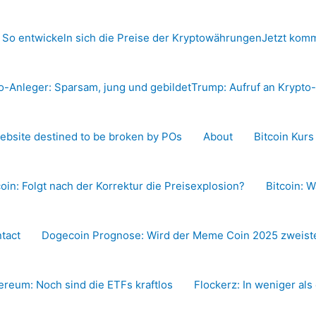
 So entwickeln sich die Preise der Kryptowährungen
Jetzt komm
o-Anleger: Sparsam, jung und gebildet
Trump: Aufruf an Krypt
ebsite destined to be broken by POs
About
Bitcoin Kur
coin: Folgt nach der Korrektur die Preisexplosion?
Bitcoin: W
tact
Dogecoin Prognose: Wird der Meme Coin 2025 zweiste
ereum: Noch sind die ETFs kraftlos
Flockerz: In weniger als