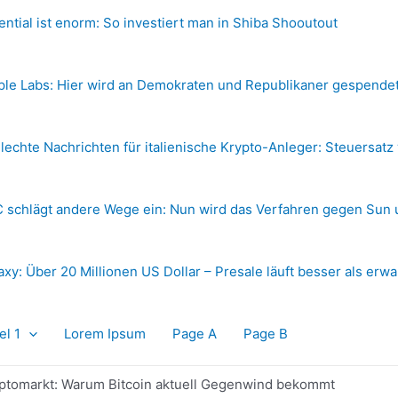
ential ist enorm: So investiert man in Shiba Shooutout
ple Labs: Hier wird an Demokraten und Republikaner gespende
lechte Nachrichten für italienische Krypto-Anleger: Steuersatz
 schlägt andere Wege ein: Nun wird das Verfahren gegen Sun 
axy: Über 20 Millionen US Dollar – Presale läuft besser als erwa
el 1
Lorem Ipsum
Page A
Page B
yptomarkt: Warum Bitcoin aktuell Gegenwind bekommt