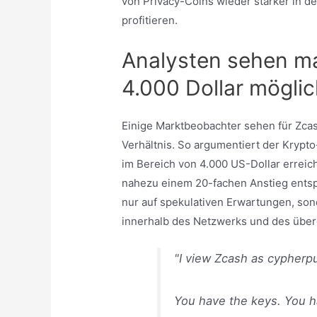
von Privacy-Coins wieder stärker in de
profitieren.
Analysten sehen ma
4.000 Dollar mögli
Einige Marktbeobachter sehen für Zca
Verhältnis. So argumentiert der Krypto
im Bereich von 4.000 US-Dollar errei
nahezu einem 20-fachen Anstieg entsp
nur auf spekulativen Erwartungen, so
innerhalb des Netzwerks und des übe
"I view Zcash as cypherpu
You have the keys. You ha