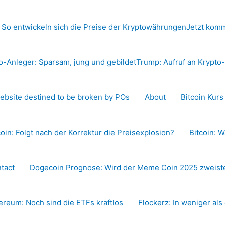
 So entwickeln sich die Preise der Kryptowährungen
Jetzt komm
o-Anleger: Sparsam, jung und gebildet
Trump: Aufruf an Krypt
ebsite destined to be broken by POs
About
Bitcoin Kur
coin: Folgt nach der Korrektur die Preisexplosion?
Bitcoin: W
tact
Dogecoin Prognose: Wird der Meme Coin 2025 zweiste
ereum: Noch sind die ETFs kraftlos
Flockerz: In weniger als