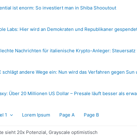
ential ist enorm: So investiert man in Shiba Shooutout
ple Labs: Hier wird an Demokraten und Republikaner gespende
lechte Nachrichten für italienische Krypto-Anleger: Steuersatz
 schlägt andere Wege ein: Nun wird das Verfahren gegen Sun 
axy: Über 20 Millionen US Dollar – Presale läuft besser als erwa
el 1
Lorem Ipsum
Page A
Page B
 sieht 20x Potenzial, Grayscale optimistisch