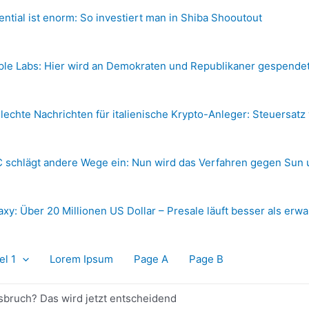
ential ist enorm: So investiert man in Shiba Shooutout
ple Labs: Hier wird an Demokraten und Republikaner gespende
lechte Nachrichten für italienische Krypto-Anleger: Steuersatz
 schlägt andere Wege ein: Nun wird das Verfahren gegen Sun 
axy: Über 20 Millionen US Dollar – Presale läuft besser als erwa
el 1
Lorem Ipsum
Page A
Page B
sbruch? Das wird jetzt entscheidend