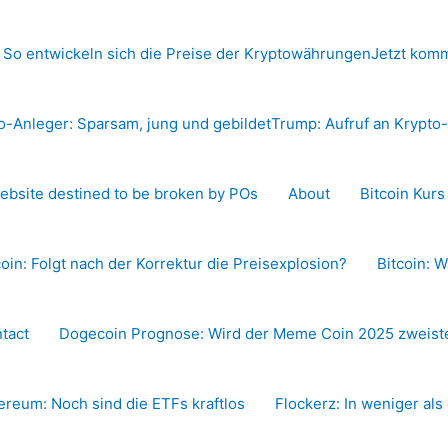
 So entwickeln sich die Preise der Kryptowährungen
Jetzt komm
o-Anleger: Sparsam, jung und gebildet
Trump: Aufruf an Krypt
ebsite destined to be broken by POs
About
Bitcoin Kur
coin: Folgt nach der Korrektur die Preisexplosion?
Bitcoin: W
tact
Dogecoin Prognose: Wird der Meme Coin 2025 zweiste
ereum: Noch sind die ETFs kraftlos
Flockerz: In weniger als