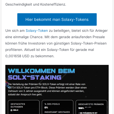
Geschwindigkeit und Kosteneffizienz.
Hier bekommt man Solaxy-Tokens
Um sich am
Solaxy-Token
zu beteiligen, bietet sich für Anleger
eine einmalige Chance. Mit dem gerade anlaufenden Presale
können frühe Investoren von günstigen Solaxy-Token-Preisen
profitieren. Aktuell ist ein Solaxy-Token für gerade mal
0,001658 USD zu bekommen.