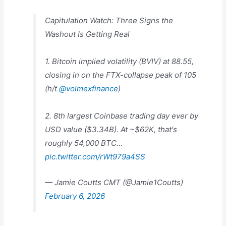
Capitulation Watch: Three Signs the
Washout Is Getting Real
1. Bitcoin implied volatility (BVIV) at 88.55,
closing in on the FTX-collapse peak of 105
(h/t
@volmexfinance
)
2. 8th largest Coinbase trading day ever by
USD value ($3.34B). At ~$62K, that's
roughly 54,000 BTC…
pic.twitter.com/rWt979a4SS
— Jamie Coutts CMT (@Jamie1Coutts)
February 6, 2026